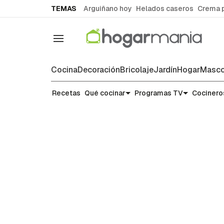
common.go-to-content
TEMAS
Arguiñano hoy
Helados caseros
Crema 
Navegación
Cocina
Decoración
Bricolaje
Jardín
Hogar
Masco
Recetas
Recetas
Qué cocinar
Programas TV
Cocinero