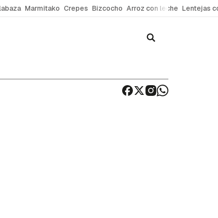
labaza
Marmitako
Crepes
Bizcocho
Arroz con leche
Lentejas c