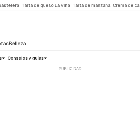
pastelera
Tarta de queso La Viña
Tarta de manzana
Crema de ca
tas
Belleza
s
Consejos y guías