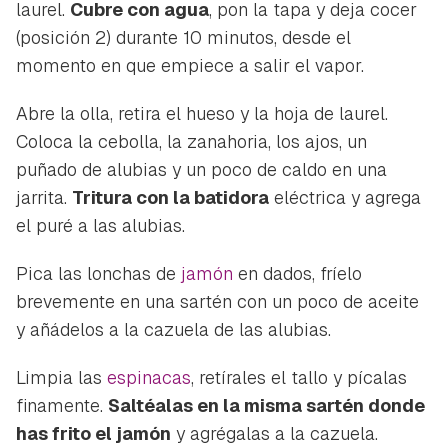
Para poder guardar como favorito, primero has de
laurel.
Cubre con agua
, pon la tapa y deja cocer
Gracias por suscribirte a nuestro boletín.
iniciar sesión con tu cuenta de Hogarmanía.
(posición 2) durante 10 minutos, desde el
momento en que empiece a salir el vapor.
ACEPTAR
INICIAR SESIÓN
CANCELAR
Abre la olla, retira el hueso y la hoja de laurel.
Coloca la cebolla, la zanahoria, los ajos, un
puñado de alubias y un poco de caldo en una
jarrita.
Tritura con la batidora
eléctrica y agrega
el puré a las alubias.
Pica las lonchas de
jamón
en dados, fríelo
brevemente en una sartén con un poco de aceite
y añádelos a la cazuela de las alubias.
Limpia las
espinacas
, retírales el tallo y pícalas
finamente.
Saltéalas en la misma sartén donde
has frito el jamón
y agrégalas a la cazuela.