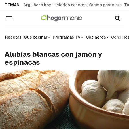
common.go-to-content
TEMAS
Arguiñano hoy
Helados caseros
Crema pastelera
Ta
Navegación
Recetas
Recetas
Qué cocinar
Programas TV
Cocineros
Consejos
Alubias blancas con jamón y
espinacas