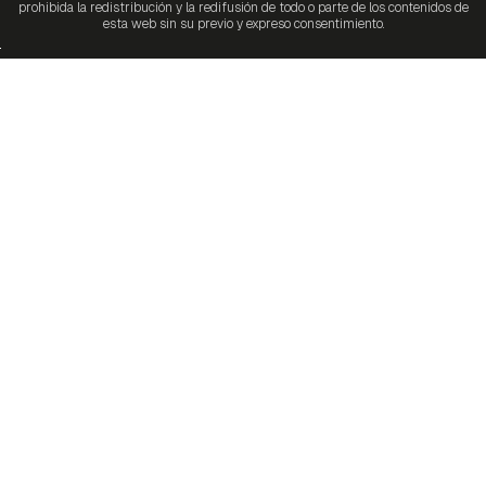
prohibida la redistribución y la redifusión de todo o parte de los contenidos de
esta web sin su previo y expreso consentimiento.