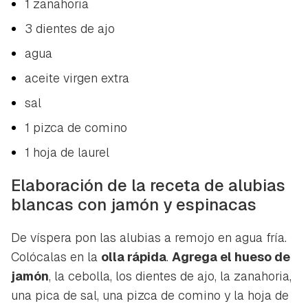
1 zanahoria
3 dientes de ajo
agua
aceite virgen extra
sal
1 pizca de comino
1 hoja de laurel
Elaboración de la receta de alubias
blancas con jamón y espinacas
De víspera pon las alubias a remojo en agua fría.
Colócalas en la
olla rápida
.
Agrega el hueso de
jamón
, la cebolla, los dientes de ajo, la zanahoria,
Guardar como favorito
Contenido enviado
una pica de sal, una pizca de comino y la hoja de