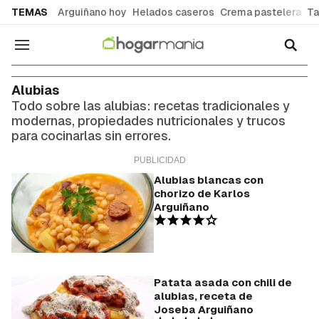
common.go-to-content
TEMAS
Arguiñano hoy
Helados caseros
Crema pastelera
Ta
Navegación
Alubias
Todo sobre las alubias: recetas tradicionales y
modernas, propiedades nutricionales y trucos
para cocinarlas sin errores.
Alubias blancas con
chorizo de Karlos
Arguiñano
Patata asada con chili de
alubias, receta de
Joseba Arguiñano