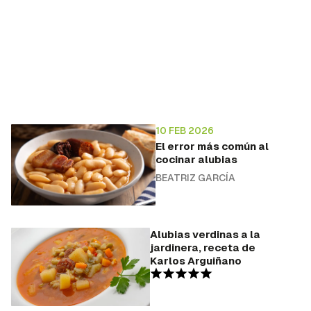
10 FEB 2026
El error más común al
cocinar alubias
BEATRIZ GARCÍA
Alubias verdinas a la
jardinera, receta de
Karlos Arguiñano