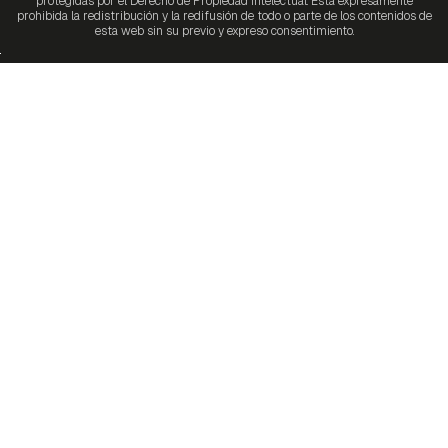
protegidas por el Derecho de Propiedad Intelectual. Está expresamente
prohibida la redistribución y la redifusión de todo o parte de los contenidos de
esta web sin su previo y expreso consentimiento.