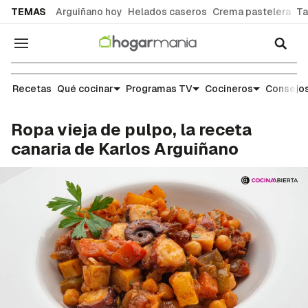
common.go-to-content
TEMAS
Arguiñano hoy
Helados caseros
Crema pastelera
Ta
Navegación
Recetas
Recetas
Qué cocinar
Programas TV
Cocineros
Consejos
Ropa vieja de pulpo, la receta
canaria de Karlos Arguiñano