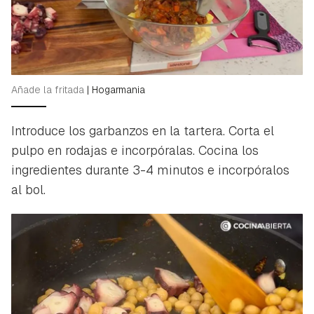
Añade la fritada
|
Hogarmania
Introduce los garbanzos en la tartera. Corta el
Guardar como favorito
Contenido enviado
pulpo en rodajas e incorpóralas. Cocina los
Para poder guardar como favorito, primero has de
ingredientes durante 3-4 minutos e incorpóralos
Gracias por suscribirte a nuestro boletín.
iniciar sesión con tu cuenta de Hogarmanía.
al bol.
ACEPTAR
INICIAR SESIÓN
CANCELAR