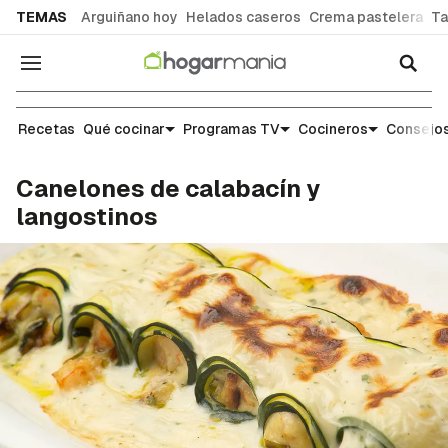
common.go-to-content
TEMAS
Arguiñano hoy
Helados caseros
Crema pastelera
Ta
Navegación
Recetas
Recetas
Qué cocinar
Programas TV
Cocineros
Consejos
Canelones de calabacín y
langostinos