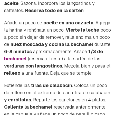
aceite
. Sazona. Incorpora los langostinos y
saltéalos.
Reserva todo en la sartén
.
Añade un poco de
aceite en una cazuela
. Agrega
la harina y rehógala un poco.
Vierte la leche
poco
a poco sin dejar de remover, ralla encima un poco
de
nuez moscada y cocina la bechamel
durante
6-8 minutos
aproximadamente. Añade
1/3 de
bechamel
(reserva el resto) a la sartén de las
verduras con langostinos
. Mezcla bien y pasa el
relleno
a una fuente. Deja que se temple.
Extiende las
tiras de
calabacín
. Coloca un poco
de relleno en el extremo de cada tira de calabacín
y enróllalas
. Reparte los canelones en 4 platos.
Guardar como favorito
Contenido enviado
Calienta la bechamel
reservada anteriormente
Para poder guardar como favorito, primero has de
en la cazuela y añade un poco de perejil picado.