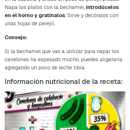
Gracias por suscribirte a nuestro boletín.
iniciar sesión con tu cuenta de Hogarmanía.
Napa los platos con la bechamel,
introdúcelos
en el horno y gratínalos
. Sirve y decóralos con
ACEPTAR
INICIAR SESIÓN
CANCELAR
unas hojas de perejil.
Consejo:
Si la bechamel que vas a utilizar para napar los
canelones ha espesado mucho, puedes aligerarla
agregando un poco de leche tibia.
Información nutricional de la receta: