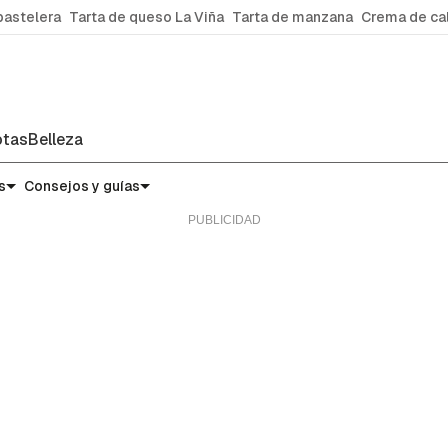
pastelera
Tarta de queso La Viña
Tarta de manzana
Crema de ca
tas
Belleza
s
Consejos y guías