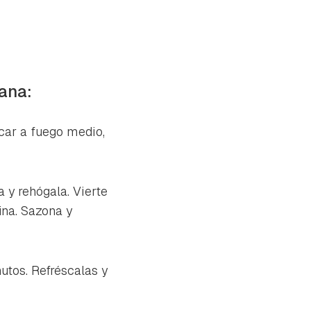
ana:
car a fuego medio,
a y rehógala. Vierte
ina. Sazona y
utos. Refréscalas y