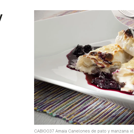
y
CABI0037 Amaia Canelones de pato y manzana xl