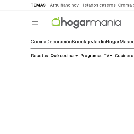
common.go-to-content
TEMAS
Arguiñano hoy
Helados caseros
Crema 
Navegación
Cocina
Decoración
Bricolaje
Jardín
Hogar
Masco
Recetas
Recetas
Qué cocinar
Programas TV
Cocinero