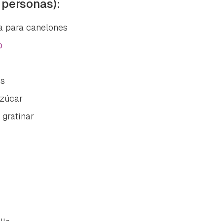
 personas):
a para canelones
o
os
azúcar
 gratinar