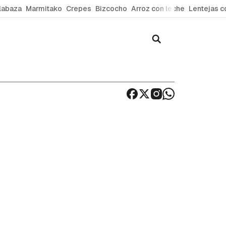
labaza
Marmitako
Crepes
Bizcocho
Arroz con leche
Lentejas c