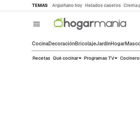
common.go-to-content
TEMAS
Arguiñano hoy
Helados caseros
Crema 
Navegación
Cocina
Decoración
Bricolaje
Jardín
Hogar
Masco
Recetas
Recetas
Qué cocinar
Programas TV
Cocinero