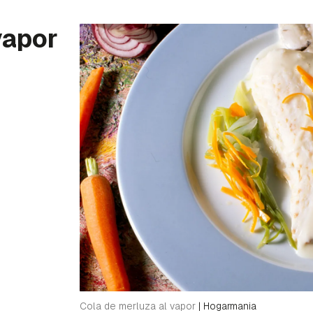
vapor
Cola de merluza al vapor
|
Hogarmania