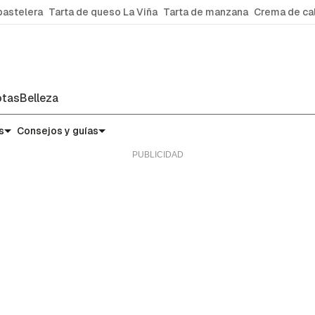
pastelera
Tarta de queso La Viña
Tarta de manzana
Crema de ca
tas
Belleza
s
Consejos y guías