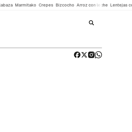
labaza
Marmitako
Crepes
Bizcocho
Arroz con leche
Lentejas c