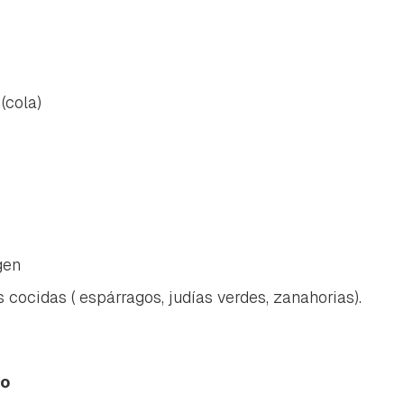
(cola)
gen
 cocidas ( espárragos, judías verdes, zanahorias).
no