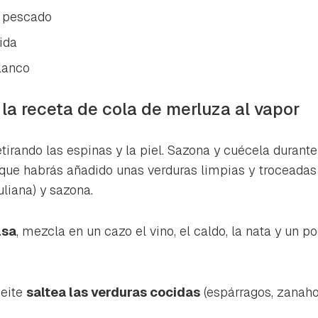
e pescado
ida
lanco
la receta de cola de merluza al vapor
retirando las espinas y la piel. Sazona y cuécela durant
 que habrás añadido unas verduras limpias y troceadas (
uliana) y sazona.
lsa
, mezcla en un cazo el vino, el caldo, la nata y un p
ceite
saltea las verduras cocidas
(espárragos, zanahor