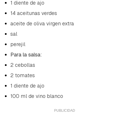
1 diente de ajo
14 aceitunas verdes
aceite de oliva virgen extra
sal
perejil
Para la salsa:
2 cebollas
2 tomates
1 diente de ajo
100 ml de vino blanco
Guardar como favorito
Contenido enviado
Para poder guardar como favorito, primero has de
Gracias por suscribirte a nuestro boletín.
iniciar sesión con tu cuenta de Hogarmanía.