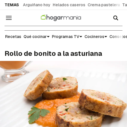
common.go-to-content
TEMAS
Arguiñano hoy
Helados caseros
Crema pastelera
Ta
Navegación
Recetas
Recetas
Qué cocinar
Programas TV
Cocineros
Consejos
Rollo de bonito a la asturiana