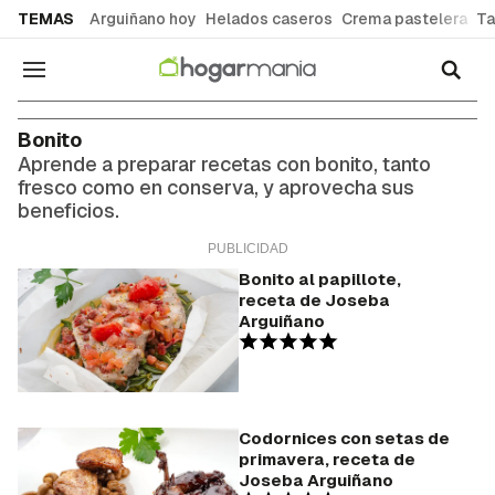
common.go-to-content
TEMAS
Arguiñano hoy
Helados caseros
Crema pastelera
Ta
Navegación
Bonito
Aprende a preparar recetas con bonito, tanto
fresco como en conserva, y aprovecha sus
beneficios.
Bonito al papillote,
receta de Joseba
Arguiñano
Codornices con setas de
primavera, receta de
Joseba Arguiñano