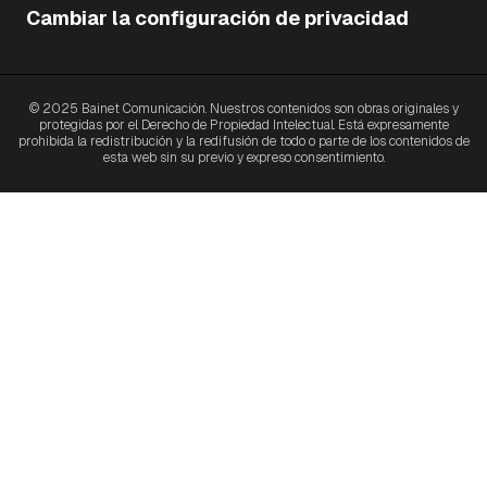
Cambiar la configuración de privacidad
© 2025 Bainet Comunicación. Nuestros contenidos son obras originales y
protegidas por el Derecho de Propiedad Intelectual. Está expresamente
prohibida la redistribución y la redifusión de todo o parte de los contenidos de
esta web sin su previo y expreso consentimiento.