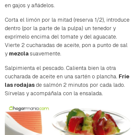
en gajos y añádelos.
Corta el limón por la mitad (reserva 1/2), introduce
dentro (por la parte de la pulpa) un tenedor y
exprímelo encima del tomate y del aguacate.
Vierte 2 cucharadas de aceite, pon a punto de sal
y
mezcla
suavemente.
Salpimienta el pescado. Calienta bien la otra
cucharada de aceite en una sartén o plancha.
Fríe
las rodajas
de salmón 2 minutos por cada lado.
Guardar como favorito
Sírvelas y acompáñala con la ensalada.
Contenido enviado
Para poder guardar como favorito, primero has de
Gracias por suscribirte a nuestro boletín.
iniciar sesión con tu cuenta de Hogarmanía.
ACEPTAR
INICIAR SESIÓN
CANCELAR