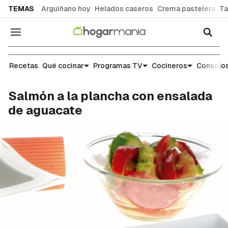
common.go-to-content
TEMAS
Arguiñano hoy
Helados caseros
Crema pastelera
Ta
Navegación
Recetas
Recetas
Qué cocinar
Programas TV
Cocineros
Consejos
Salmón a la plancha con ensalada
de aguacate