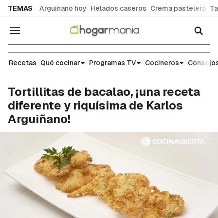
common.go-to-content
TEMAS
Arguiñano hoy
Helados caseros
Crema pastelera
Ta
Navegación
Recetas
Recetas
Qué cocinar
Programas TV
Cocineros
Consejos
Tortillitas de bacalao, ¡una receta
diferente y riquísima de Karlos
Arguiñano!