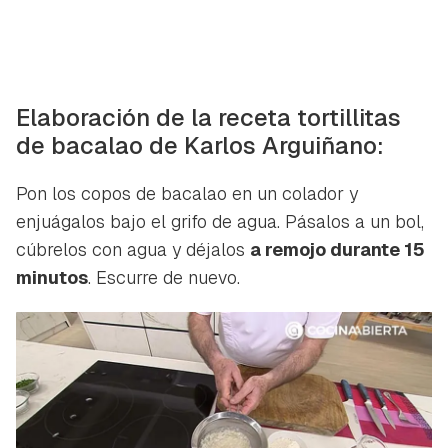
Guardar como favorito
Contenido enviado
Elaboración de la receta tortillitas
Para poder guardar como favorito, primero has de
de bacalao de Karlos Arguiñano:
Gracias por suscribirte a nuestro boletín.
iniciar sesión con tu cuenta de Hogarmanía.
Pon los copos de bacalao en un colador y
ACEPTAR
INICIAR SESIÓN
CANCELAR
enjuágalos bajo el grifo de agua. Pásalos a un bol,
cúbrelos con agua y déjalos
a remojo durante 15
minutos
. Escurre de nuevo.