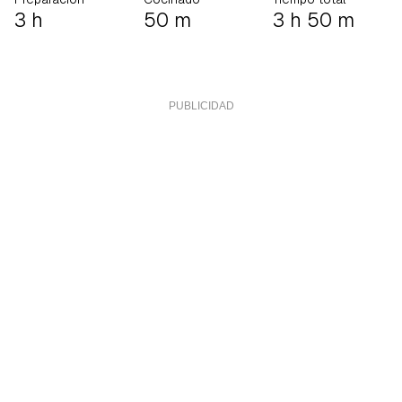
3 h
50 m
3 h 50 m