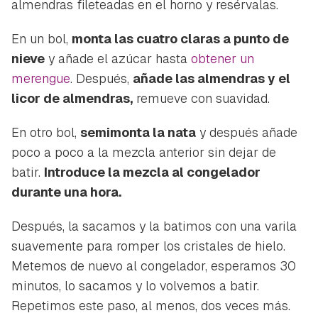
almendras fileteadas en el horno y resérvalas.
En un bol,
monta las cuatro claras a punto de
nieve
y añade el azúcar hasta
obtener un
Guardar como favorito
Contenido enviado
merengue
. Después,
añade las almendras y el
licor de almendras,
remueve con suavidad.
Para poder guardar como favorito, primero has de
Gracias por suscribirte a nuestro boletín.
iniciar sesión con tu cuenta de Hogarmanía.
En otro bol,
semimonta la nata
y después añade
ACEPTAR
poco a poco a la mezcla anterior sin dejar de
INICIAR SESIÓN
CANCELAR
batir.
Introduce la mezcla al congelador
durante una hora.
Después, la sacamos y la batimos con una varila
suavemente para romper los cristales de hielo.
Metemos de nuevo al congelador, esperamos 30
minutos, lo sacamos y lo volvemos a batir.
Repetimos este paso, al menos, dos veces más.