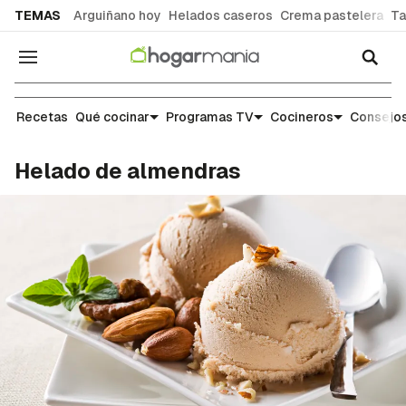
common.go-to-content
TEMAS
Arguiñano hoy
Helados caseros
Crema pastelera
Ta
Navegación
Recetas
Recetas
Qué cocinar
Programas TV
Cocineros
Consejos
Helado de almendras