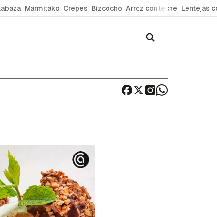
labaza
Marmitako
Crepes
Bizcocho
Arroz con leche
Lentejas c