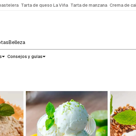
pastelera
Tarta de queso La Viña
Tarta de manzana
Crema de ca
tas
Belleza
s
Consejos y guías