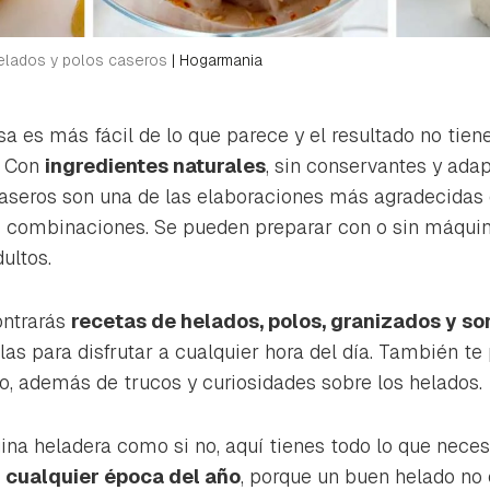
helados y polos caseros
|
Hogarmania
a es más fácil de lo que parece y el resultado no tien
s. Con
ingredientes naturales
, sin conservantes y ada
caseros son una de las elaboraciones más agradecidas d
s combinaciones. Se pueden preparar con o sin máquin
dultos.
ontrarás
recetas de helados, polos, granizados y so
las para disfrutar a cualquier hora del día. También 
o, además de trucos y curiosidades sobre los helados.
ina heladera como si no, aquí tienes todo lo que neces
 cualquier época del año
, porque un buen helado no