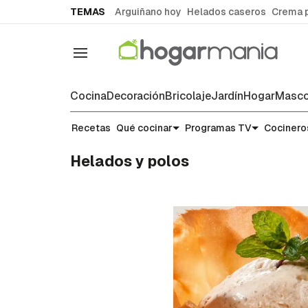
common.go-to-content
TEMAS
Arguiñano hoy
Helados caseros
Crema 
Navegación
Cocina
Decoración
Bricolaje
Jardín
Hogar
Masco
Recetas
Qué cocinar
Programas TV
Cocinero
Helados y polos