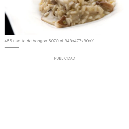
455 risotto de hongos 5070 xl 848x477x80xX