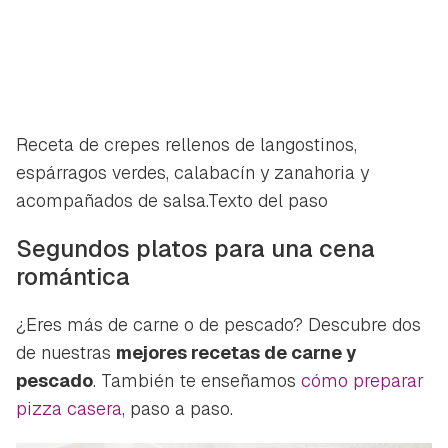
Guardar como favorito
Contenido enviado
Receta de crepes rellenos de langostinos,
Para poder guardar como favorito, primero has de
espárragos verdes, calabacín y zanahoria y
Gracias por suscribirte a nuestro boletín.
iniciar sesión con tu cuenta de Hogarmanía.
acompañados de salsa.Texto del paso
ACEPTAR
Segundos platos para una cena
INICIAR SESIÓN
CANCELAR
romántica
¿Eres más de carne o de pescado? Descubre dos
de nuestras
mejores recetas de carne y
pescado
. También te enseñamos
cómo preparar
pizza casera
, paso a paso.