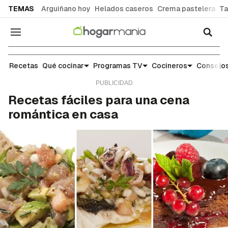
common.go-to-content
TEMAS
Arguiñano hoy
Helados caseros
Crema pastelera
Ta
Navegación
Recetas
Recetas
Qué cocinar
Programas TV
Cocineros
Consejos
Recetas fáciles para una cena
romántica en casa