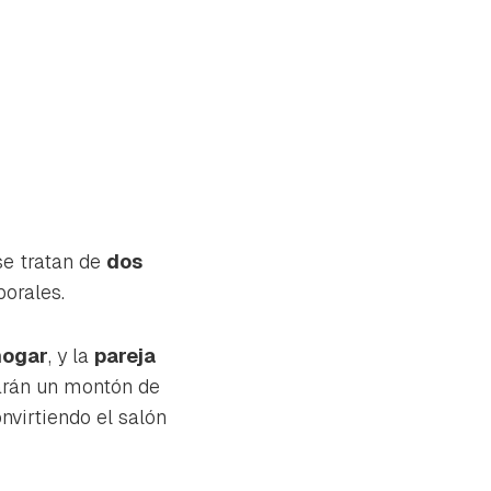
se tratan de
dos
orales.
hogar
, y la
pareja
arán un montón de
nvirtiendo el salón
tu