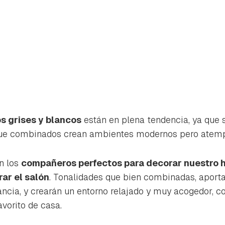
s grises y blancos
están en plena tendencia, ya que 
e combinados crean ambientes modernos pero atemp
on los
compañeros perfectos para decorar nuestro 
ar el salón
. Tonalidades que bien combinadas, aport
ancia, y crearán un entorno relajado y muy acogedor, co
rdar como favorito
Contenido enviado
avorito de casa.
poder guardar como favorito, primero has de iniciar sesión con 
Gracias por suscribirte a nuestro boletín.