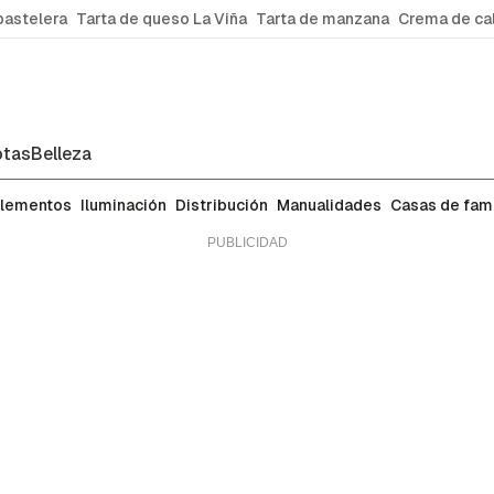
pastelera
Tarta de queso La Viña
Tarta de manzana
Crema de ca
tas
Belleza
a de tu casa: salón, baño, cocina, dormito
lementos
Iluminación
Distribución
Manualidades
Casas de fa