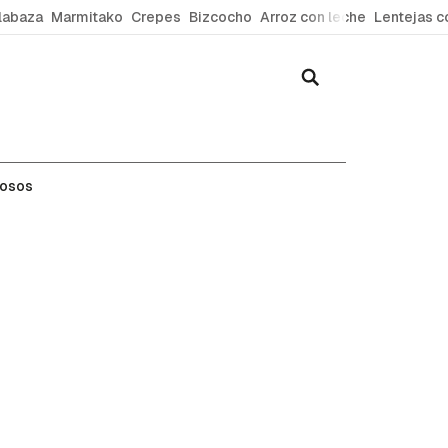
labaza
Marmitako
Crepes
Bizcocho
Arroz con leche
Lentejas c
rio y más
mosos