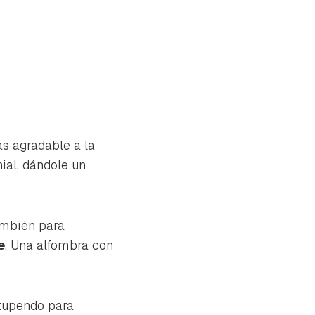
s agradable a la
al, dándole un
ambién para
e
. Una alfombra con
tupendo para