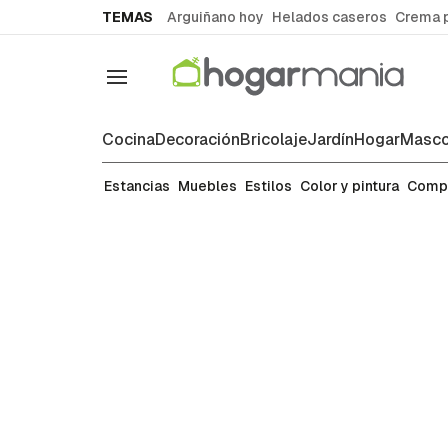
common.go-to-content
TEMAS
Arguiñano hoy
Helados caseros
Crema 
Navegación
Cocina
Decoración
Bricolaje
Jardín
Hogar
Masco
Ideas para decorar cada estanci
Estancias
Muebles
Estilos
Color y pintura
Comp