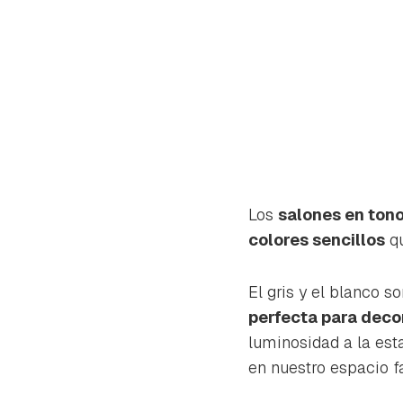
Los
salones en tono
colores sencillos
qu
El gris y el blanco s
perfecta para decor
luminosidad a la est
Gua
en nuestro espacio f
Para 