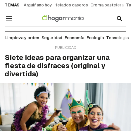
common.go-to-content
TEMAS
Arguiñano hoy
Helados caseros
Crema pastelera
Ta
Navegación
Ambiente
Limpieza y orden
Seguridad
Economía
Ecología
Tecnología
Siete ideas para organizar una
fiesta de disfraces (original y
divertida)