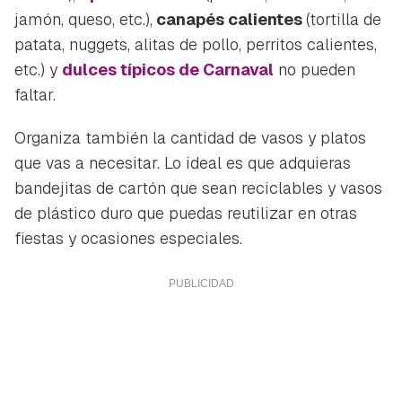
jamón, queso, etc.),
canapés calientes
(tortilla de
patata, nuggets, alitas de pollo, perritos calientes,
etc.) y
dulces típicos de Carnaval
no pueden
faltar.
Guardar como favorito
Contenido enviado
Organiza también la cantidad de vasos y platos
Para poder guardar como favorito, primero has de
Gracias por suscribirte a nuestro boletín.
que vas a necesitar. Lo ideal es que adquieras
iniciar sesión con tu cuenta de Hogarmanía.
bandejitas de cartón que sean reciclables y vasos
ACEPTAR
de plástico duro que puedas reutilizar en otras
INICIAR SESIÓN
CANCELAR
fiestas y ocasiones especiales.