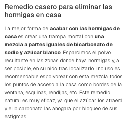
Remedio casero para eliminar las
hormigas en casa
La mejor forma de
acabar con las hormigas de
casa
es crear una trampa mortal con
una
mezcla a partes iguales de bicarbonato de
sodio y azúcar blanco
. Esparcimos el polvo
resultante en las zonas donde haya hormigas y, a
ser posible, en su nido tras localizarlo. Incluso es
recomendable espolvorear con esta mezcla todos
Guardar como favorito
Contenido enviado
los puntos de acceso a la casa como bordes de la
Para poder guardar como favorito, primero has de
ventana, esquinas, rendijas, etc. Este remedio
Gracias por suscribirte a nuestro boletín.
iniciar sesión con tu cuenta de Hogarmanía.
natural es muy eficaz, ya que el azúcar los atraerá
y el bicarbonato las ahogará por bloqueo de sus
ACEPTAR
INICIAR SESIÓN
CANCELAR
estigmas.