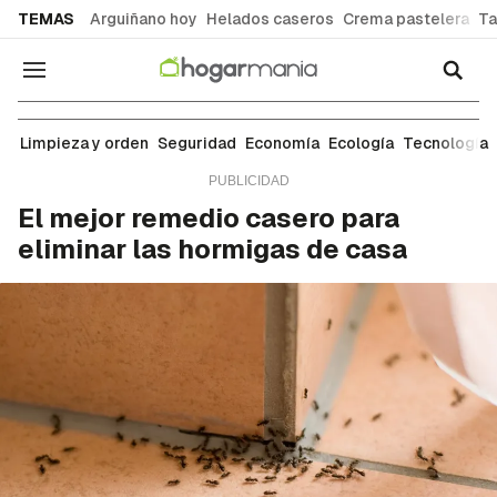
common.go-to-content
TEMAS
Arguiñano hoy
Helados caseros
Crema pastelera
Ta
Navegación
Ambiente
Limpieza y orden
Seguridad
Economía
Ecología
Tecnología
El mejor remedio casero para
eliminar las hormigas de casa