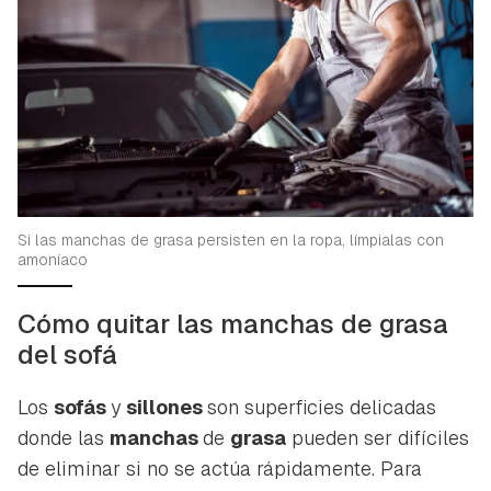
Guardar como favorito
Contenido enviado
Para poder guardar como favorito, primero has de
Gracias por suscribirte a nuestro boletín.
iniciar sesión con tu cuenta de Hogarmanía.
Si las manchas de grasa persisten en la ropa, límpialas con
amoníaco
ACEPTAR
INICIAR SESIÓN
CANCELAR
Cómo quitar las manchas de grasa
del sofá
Los
sofás
y
sillones
son superficies delicadas
donde las
manchas
de
grasa
pueden ser difíciles
de eliminar si no se actúa rápidamente. Para