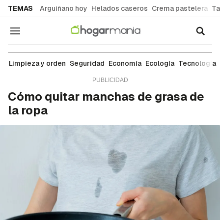
common.go-to-content
TEMAS
Arguiñano hoy
Helados caseros
Crema pastelera
Ta
Navegación
Ropa y tejidos
Limpieza y orden
Seguridad
Economía
Ecología
Tecnología
Cómo quitar manchas de grasa de
la ropa