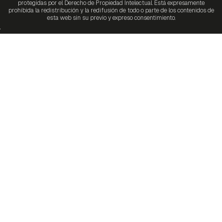
protegidas por el Derecho de Propiedad Intelectual. Está expresamente
prohibida la redistribución y la redifusión de todo o parte de los contenidos de
esta web sin su previo y expreso consentimiento.