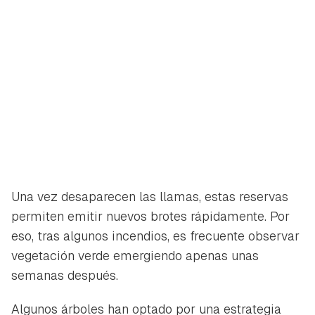
Guardar como favorito
Contenido enviado
Para poder guardar como favorito, primero has de
Gracias por suscribirte a nuestro boletín.
iniciar sesión con tu cuenta de Hogarmanía.
Una vez desaparecen las llamas, estas reservas
ACEPTAR
permiten emitir nuevos brotes rápidamente. Por
INICIAR SESIÓN
CANCELAR
eso, tras algunos incendios, es frecuente observar
vegetación verde emergiendo apenas unas
semanas después.
Algunos árboles han optado por una estrategia