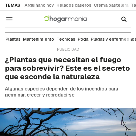
common.go-to-content
TEMAS
Arguiñano hoy
Helados caseros
Crema pastelera
Ta
Navegación
Plantas
Plantas
Mantenimiento
Técnicas
Poda
Plagas y enfermedad
¿Plantas que necesitan el fuego
para sobrevivir? Este es el secreto
que esconde la naturaleza
Algunas especies dependen de los incendios para
germinar, crecer y reproducirse.