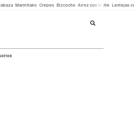
labaza
Marmitako
Crepes
Bizcocho
Arroz con leche
Lentejas c
sorios