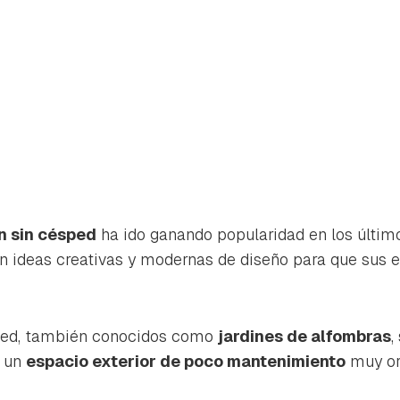
ín sin césped
ha ido ganando popularidad en los últim
 ideas creativas y modernas de diseño para que sus e
sped, también conocidos como
jardines de alfombras
,
rdar como favorito
Contenido enviado
n un
espacio exterior de poco mantenimiento
muy or
poder guardar como favorito, primero has de iniciar sesión con 
Gracias por suscribirte a nuestro boletín.