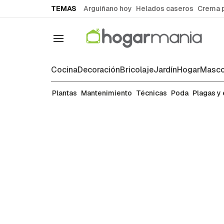
common.go-to-content
TEMAS
Arguiñano hoy
Helados caseros
Crema 
Navegación
Cocina
Decoración
Bricolaje
Jardín
Hogar
Masco
Mantenimiento
Plantas
Mantenimiento
Técnicas
Poda
Plagas y