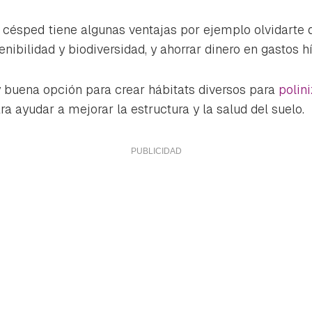
ta de Hogarmanía.
n césped tiene algunas ventajas por ejemplo olvidarte 
ACEPTAR
INICIAR SESIÓN
CANCELAR
nibilidad y biodiversidad, y ahorrar dinero en gastos hí
buena opción para crear hábitats diversos para
polin
ra ayudar a mejorar la estructura y la salud del suelo.