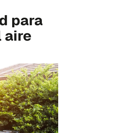
ed para
 aire