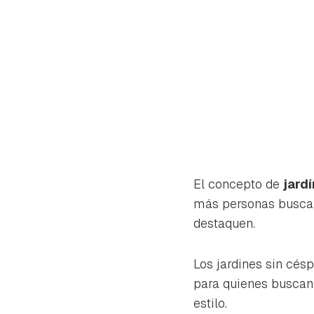
El concepto de
jard
más personas buscan
destaquen.
Los jardines sin cé
Gua
para quienes busca
Para 
estilo.