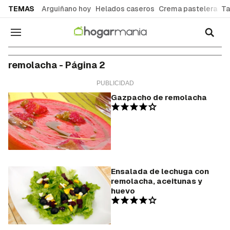
common.go-to-content
TEMAS
Arguiñano hoy
Helados caseros
Crema pastelera
Ta
Navegación
remolacha - Página 2
Gazpacho de remolacha
Ensalada de lechuga con
remolacha, aceitunas y
huevo