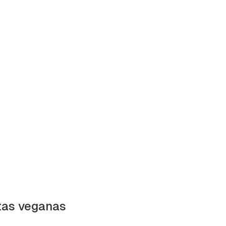
etas veganas
tu