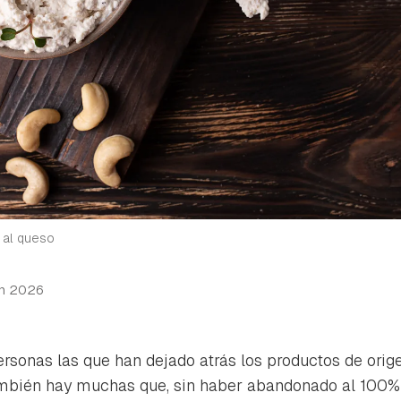
 al queso
n 2026
sonas las que han dejado atrás los productos de orig
mbién hay muchas que, sin haber abandonado al 100% 