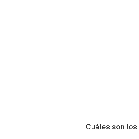
Gua
Cuáles son los
Para 