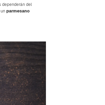
as dependerán del
o un
parmesano
.