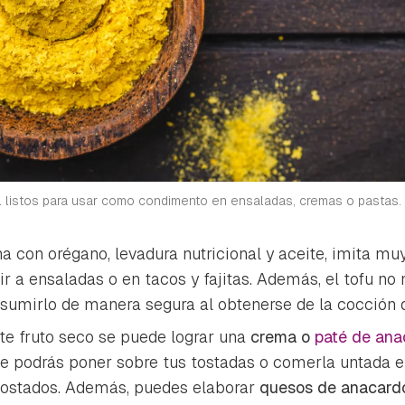
l listos para usar como condimento en ensaladas, cremas o pastas.
na con orégano, levadura nutricional y aceite, imita mu
ir a ensaladas o en tacos y fajitas. Además, el tofu no 
sumirlo de manera segura al obtenerse de la cocción d
te fruto seco se puede lograr una
crema o
paté de ana
ue podrás poner sobre tus tostadas o comerla untada e
tostados. Además, puedes elaborar
quesos de anacardo