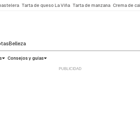
pastelera
Tarta de queso La Viña
Tarta de manzana
Crema de ca
tas
Belleza
rven y cómo aprovecharlos mejor
s
Consejos y guías