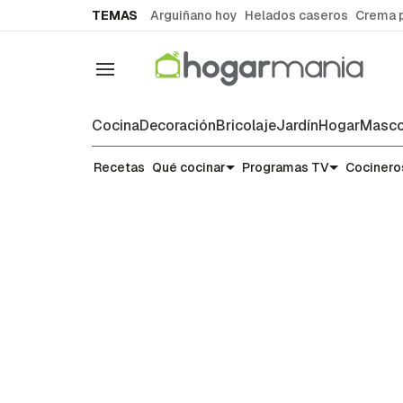
common.go-to-content
TEMAS
Arguiñano hoy
Helados caseros
Crema 
Navegación
Cocina
Decoración
Bricolaje
Jardín
Hogar
Masco
Alimentos: qué son, para qué si
Recetas
Qué cocinar
Programas TV
Cocinero