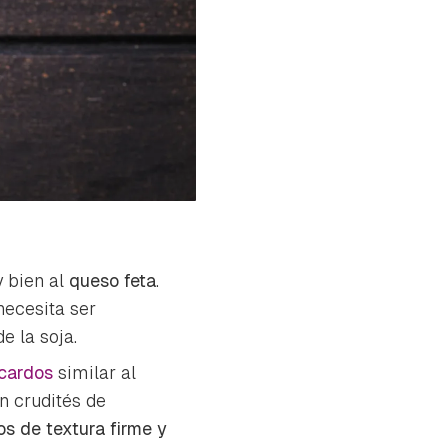
y bien al
queso feta
.
necesita ser
e la soja.
cardos
similar al
n crudités de
s de textura firme y