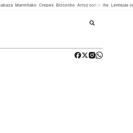
labaza
Marmitako
Crepes
Bizcocho
Arroz con leche
Lentejas c