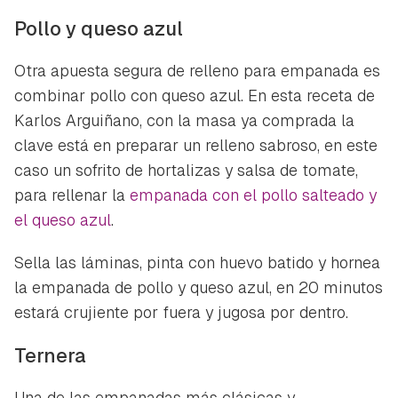
Pollo y queso azul
Otra apuesta segura de relleno para empanada es
Guardar como favorito
Contenido enviado
combinar pollo con queso azul. En esta receta de
Para poder guardar como favorito, primero has de
Karlos Arguiñano, con la masa ya comprada la
Gracias por suscribirte a nuestro boletín.
iniciar sesión con tu cuenta de Hogarmanía.
clave está en preparar un relleno sabroso, en este
caso un sofrito de hortalizas y salsa de tomate,
ACEPTAR
INICIAR SESIÓN
CANCELAR
para rellenar la
empanada con el pollo salteado y
el queso azul
.
Sella las láminas, pinta con huevo batido y hornea
la empanada de pollo y queso azul, en 20 minutos
estará crujiente por fuera y jugosa por dentro.
Ternera
Una de las empanadas más clásicas y