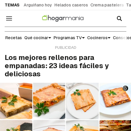
common.go-to-content
TEMAS
Arguiñano hoy
Helados caseros
Crema pastelera
Ta
Navegación
Escuela de cocina: trucos y consejos para el día 
Recetas
Qué cocinar
Programas TV
Cocineros
Consejos
Los mejores rellenos para
empanadas: 23 ideas fáciles y
deliciosas