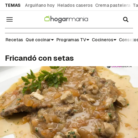
common.go-to-content
TEMAS
Arguiñano hoy
Helados caseros
Crema pastelera
Ta
Navegación
Recetas
Recetas
Qué cocinar
Programas TV
Cocineros
Consejos
Fricandó con setas