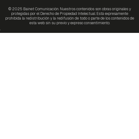
© 2025 Bainet Comunicación. Nuestros contenidos son obras originales y
protegidas por el Derecho de Propiedad Intelectual. Está expresamente
prohibida la redistribución y la redifusión de todo o parte de los contenidos de
esta web sin su previo y expreso consentimiento.