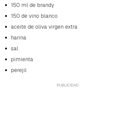
150 ml de brandy
150 de vino blanco
aceite de oliva virgen extra
harina
sal
pimienta
Guardar como favorito
Contenido enviado
perejil
Para poder guardar como favorito, primero has de
Gracias por suscribirte a nuestro boletín.
iniciar sesión con tu cuenta de Hogarmanía.
ACEPTAR
INICIAR SESIÓN
CANCELAR