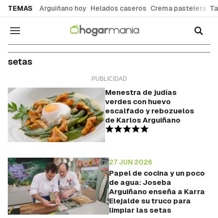
common.go-to-content
TEMAS
Arguiñano hoy
Helados caseros
Crema pastelera
Ta
Navegación
setas
Menestra de judías
verdes con huevo
escalfado y rebozuelos
de Karlos Arguiñano
27 JUN 2026
Papel de cocina y un poco
de agua: Joseba
Arguiñano enseña a Karra
Elejalde su truco para
limpiar las setas