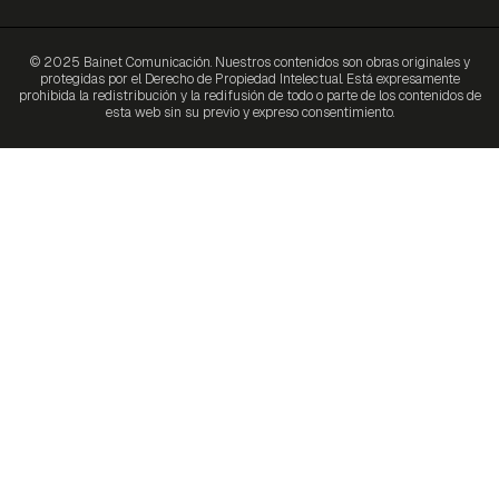
© 2025 Bainet Comunicación. Nuestros contenidos son obras originales y
protegidas por el Derecho de Propiedad Intelectual. Está expresamente
prohibida la redistribución y la redifusión de todo o parte de los contenidos de
esta web sin su previo y expreso consentimiento.