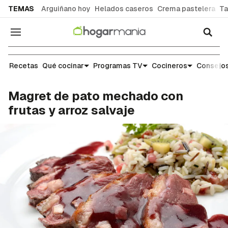
common.go-to-content
TEMAS
Arguiñano hoy
Helados caseros
Crema pastelera
Ta
Navegación
Recetas
Recetas
Qué cocinar
Programas TV
Cocineros
Consejos
Magret de pato mechado con
frutas y arroz salvaje