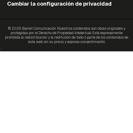
Cambiar la configuración de privacidad
© 2025 Bainet Comunicación. Nuestros contenidos son obras originales y
protegidas por el Derecho de Propiedad Intelectual. Está expresamente
prohibida la redistribución y la redifusión de todo o parte de los contenidos de
esta web sin su previo y expreso consentimiento.