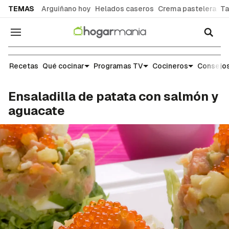
common.go-to-content
TEMAS
Arguiñano hoy
Helados caseros
Crema pastelera
Ta
Navegación
Recetas
Recetas
Qué cocinar
Programas TV
Cocineros
Consejos
Ensaladilla de patata con salmón y
aguacate