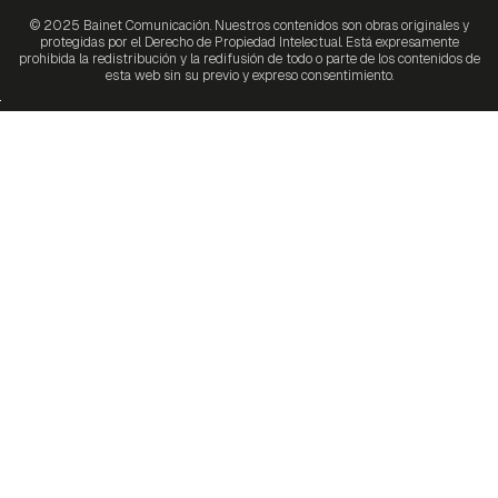
© 2025 Bainet Comunicación. Nuestros contenidos son obras originales y
protegidas por el Derecho de Propiedad Intelectual. Está expresamente
prohibida la redistribución y la redifusión de todo o parte de los contenidos de
esta web sin su previo y expreso consentimiento.