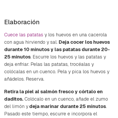
Elaboración
Cuece las patatas
y los huevos en una cacerola
con agua hirviendo y sal.
Deja cocer los huevos
durante 10 minutos y las patatas durante 20-
Guardar como favorito
25 minutos
. Escurre los huevos y las patatas y
Contenido enviado
deja enfriar. Pelas las patatas, trocéalas y
Para poder guardar como favorito, primero has de
Gracias por suscribirte a nuestro boletín.
colócalas en un cuenco. Pela y pica los huevos y
iniciar sesión con tu cuenta de Hogarmanía.
añádelos. Reserva.
ACEPTAR
INICIAR SESIÓN
CANCELAR
Retira la piel al salmón fresco y córtalo en
daditos.
Colócalo en un cuenco, añade el zumo
del limón y
deja marinar durante 25 minutos
.
Pasado este tiempo, escurre e incorpora el