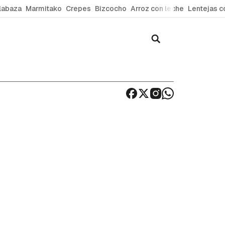
labaza
Marmitako
Crepes
Bizcocho
Arroz con leche
Lentejas c