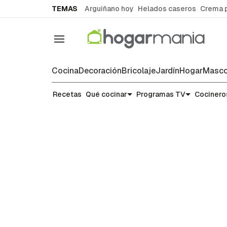
common.go-to-content
TEMAS
Arguiñano hoy
Helados caseros
Crema 
Navegación
Cocina
Decoración
Bricolaje
Jardín
Hogar
Masco
Recetas
Recetas
Qué cocinar
Programas TV
Cocinero