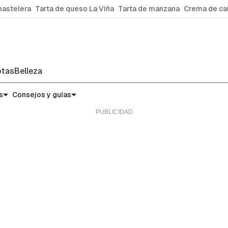
pastelera
Tarta de queso La Viña
Tarta de manzana
Crema de ca
tas
Belleza
s
Consejos y guías