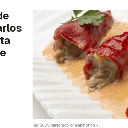
de
arlos
ta
le
karl6889 pimientos champinones xl