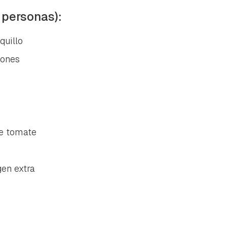
 personas):
quillo
ñones
de tomate
gen extra