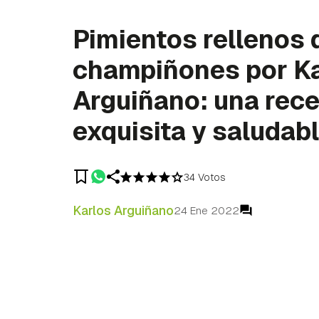
Pimientos rellenos 
champiñones por K
Arguiñano: una rece
exquisita y saludab
34 Votos
Karlos Arguiñano
24 Ene 2022