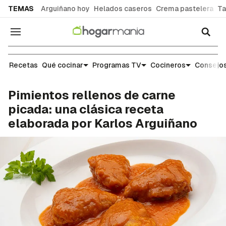
common.go-to-content
TEMAS
Arguiñano hoy
Helados caseros
Crema pastelera
Ta
Navegación
Recetas
Recetas
Qué cocinar
Programas TV
Cocineros
Consejos
Pimientos rellenos de carne
picada: una clásica receta
elaborada por Karlos Arguiñano