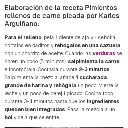
Elaboración de la receta Pimientos
rellenos de carne picada por Karlos
Arguiñano:
Para el relleno
, pela 1 diente de ajo y 1 cebolla,
córtalos en daditos y
rehógalos en una cazuela
con un chorrito de aceite. Cuando las
verduras
se
doren un poco (5 minutos),
salpimienta la carne
e incorpórala. Cocínala durante
2-3 minutos
.
Salpimienta la mezcla, añade
1 cucharada
grande de harina y rehógala
un poco. Vierte la
Guardar como favorito
Contenido enviado
leche y un poco de perejil picado. Cocina todo
Para poder guardar como favorito, primero has de
durante 3-4 minutos hasta que los
ingredientes
Gracias por suscribirte a nuestro boletín.
iniciar sesión con tu cuenta de Hogarmanía.
queden bien integrados
. Pasa la mezcla a un
bol
y deja que se enfríe.
ACEPTAR
INICIAR SESIÓN
CANCELAR