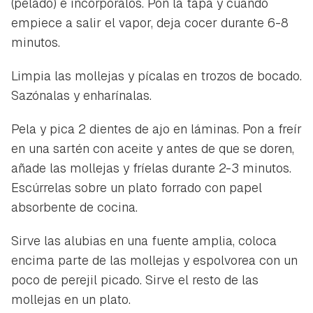
(pelado) e incorpóralos. Pon la tapa y cuando
Guardar como favorito
Contenido enviado
empiece a salir el vapor, deja cocer durante 6-8
Para poder guardar como favorito, primero has de
minutos.
Gracias por suscribirte a nuestro boletín.
iniciar sesión con tu cuenta de Hogarmanía.
Limpia las mollejas y pícalas en trozos de bocado.
ACEPTAR
INICIAR SESIÓN
CANCELAR
Sazónalas y enharínalas.
Pela y pica 2 dientes de ajo en láminas. Pon a freír
en una sartén con aceite y antes de que se doren,
añade las mollejas y fríelas durante 2-3 minutos.
Escúrrelas sobre un plato forrado con papel
absorbente de cocina.
Sirve las alubias en una fuente amplia, coloca
encima parte de las mollejas y espolvorea con un
poco de perejil picado. Sirve el resto de las
mollejas en un plato.