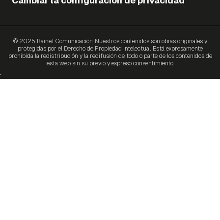
Cambiar la configuración de privacidad
© 2025 Bainet Comunicación. Nuestros contenidos son obras originales y
protegidas por el Derecho de Propiedad Intelectual. Está expresamente
prohibida la redistribución y la redifusión de todo o parte de los contenidos de
esta web sin su previo y expreso consentimiento.