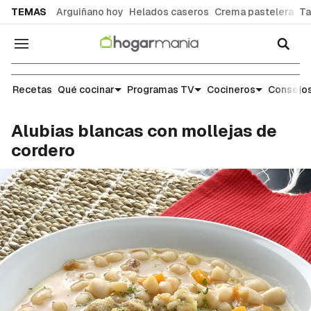
common.go-to-content
TEMAS
Arguiñano hoy
Helados caseros
Crema pastelera
Ta
Navegación
Recetas
Recetas
Qué cocinar
Programas TV
Cocineros
Consejos
Alubias blancas con mollejas de
cordero