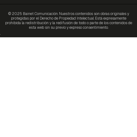
© 2025 Bainet Comunicación. Nuestros contenidos son obras originales y
protegidas por el Derecho de Propiedad Intelectual. Está expresamente
prohibida la redistribución y la redifusión de todo o parte de los contenidos de
esta web sin su previo y expreso consentimiento.