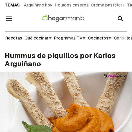
common.go-to-content
TEMAS
Arguiñano hoy
Helados caseros
Crema pastelera
Ta
Navegación
Recetas
Recetas
Qué cocinar
Programas TV
Cocineros
Consejos
Hummus de piquillos por Karlos
Arguiñano