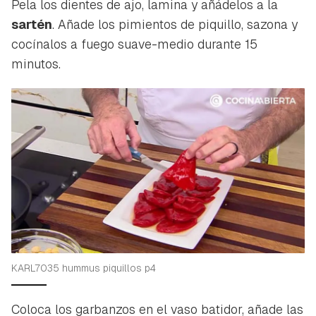
Contenido enviado
Pela los dientes de ajo, lamina y añádelos a la
sartén
. Añade los pimientos de piquillo, sazona y
Para poder guardar como favorito, primero has de
Gracias por suscribirte a nuestro boletín.
cocínalos a fuego suave-medio durante 15
iniciar sesión con tu cuenta de Hogarmanía.
minutos.
ACEPTAR
INICIAR SESIÓN
CANCELAR
KARL7035 hummus piquillos p4
Coloca los garbanzos en el vaso batidor, añade las