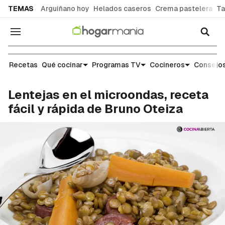
common.go-to-content
TEMAS
Arguiñano hoy
Helados caseros
Crema pastelera
Ta
Navegación
Recetas
Recetas
Qué cocinar
Programas TV
Cocineros
Consejos
Lentejas en el microondas, receta
fácil y rápida de Bruno Oteiza