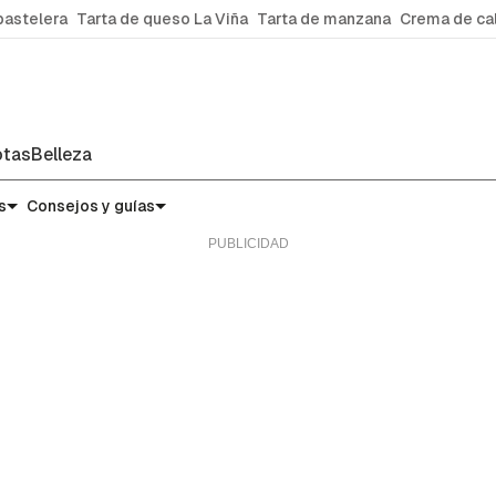
pastelera
Tarta de queso La Viña
Tarta de manzana
Crema de ca
tas
Belleza
s
Consejos y guías