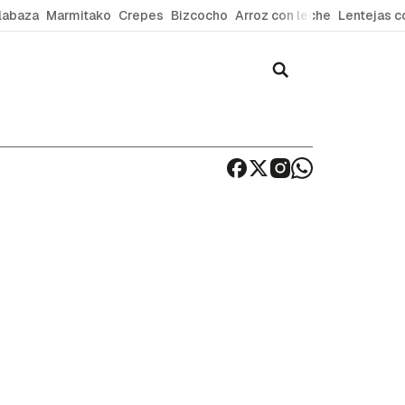
labaza
Marmitako
Crepes
Bizcocho
Arroz con leche
Lentejas c