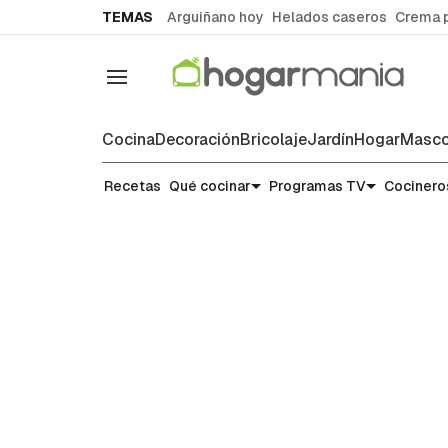
common.go-to-content
TEMAS
Arguiñano hoy
Helados caseros
Crema 
Navegación
Cocina
Decoración
Bricolaje
Jardín
Hogar
Masco
Recetas
Recetas
Qué cocinar
Programas TV
Cocinero