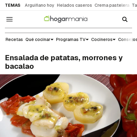
common.go-to-content
TEMAS
Arguiñano hoy
Helados caseros
Crema pastelera
Ta
Navegación
Recetas
Recetas
Qué cocinar
Programas TV
Cocineros
Consejos
Ensalada de patatas, morrones y
bacalao