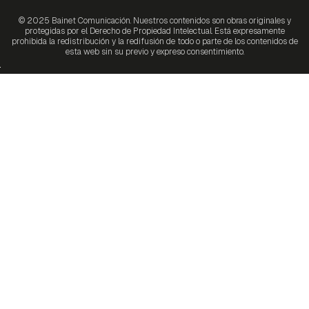
© 2025 Bainet Comunicación. Nuestros contenidos son obras originales y
protegidas por el Derecho de Propiedad Intelectual. Está expresamente
prohibida la redistribución y la redifusión de todo o parte de los contenidos de
esta web sin su previo y expreso consentimiento.