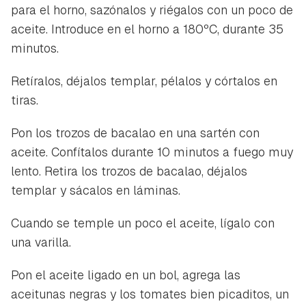
Contenido enviado
para el horno, sazónalos y riégalos con un poco de
Para poder guardar como favorito, primero has de
aceite. Introduce en el horno a 180ºC, durante 35
Gracias por suscribirte a nuestro boletín.
iniciar sesión con tu cuenta de Hogarmanía.
minutos.
ACEPTAR
INICIAR SESIÓN
CANCELAR
Retíralos, déjalos templar, pélalos y córtalos en
tiras.
Pon los trozos de bacalao en una sartén con
aceite. Confítalos durante 10 minutos a fuego muy
lento. Retira los trozos de bacalao, déjalos
templar y sácalos en láminas.
Cuando se temple un poco el aceite, lígalo con
una varilla.
Pon el aceite ligado en un bol, agrega las
aceitunas negras y los tomates bien picaditos, un