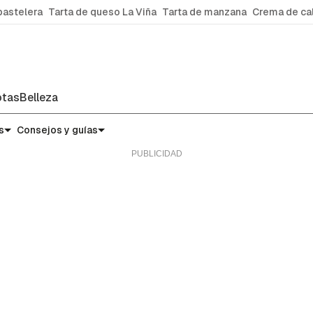
pastelera
Tarta de queso La Viña
Tarta de manzana
Crema de ca
tas
Belleza
s
Consejos y guías