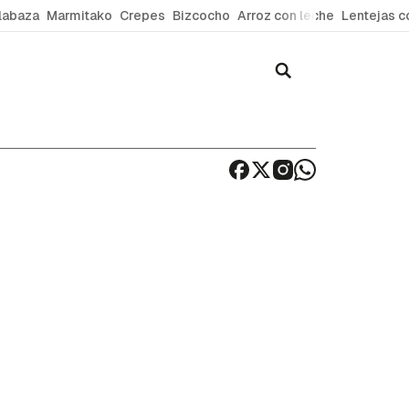
labaza
Marmitako
Crepes
Bizcocho
Arroz con leche
Lentejas c