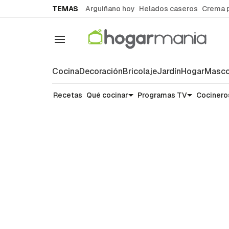
common.go-to-content
TEMAS
Arguiñano hoy
Helados caseros
Crema 
Navegación
Cocina
Decoración
Bricolaje
Jardín
Hogar
Masco
Recetas
Recetas
Qué cocinar
Programas TV
Cocinero