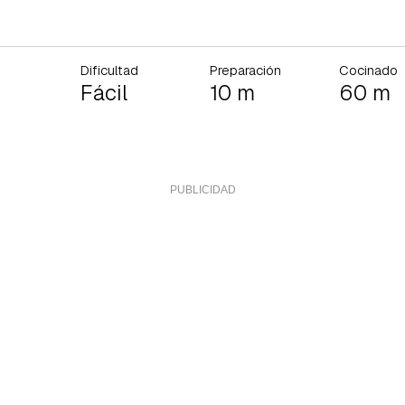
Dificultad
Preparación
Cocinado
Fácil
10 m
60 m
rdar como favorito
Contenido enviado
poder guardar como favorito, primero has de iniciar sesión con 
Gracias por suscribirte a nuestro boletín.