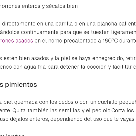
orrones enteros y sécalos bien.
 directamente en una parrilla o en una plancha caliente
irándolos continuamente para que se tuesten ligerame
rones asados
en el horno precalentado a 180ºC durant
estén bien asados y la piel se haya ennegrecido, retíra
nco con agua fría para detener la cocción y facilitar e
los pimientos
 la piel quemada con los dedos o con un cuchillo peque
nte. Quita también las semillas y el peciolo.Corta los 
luso déjalos enteros, dependiendo del uso que le vayas 