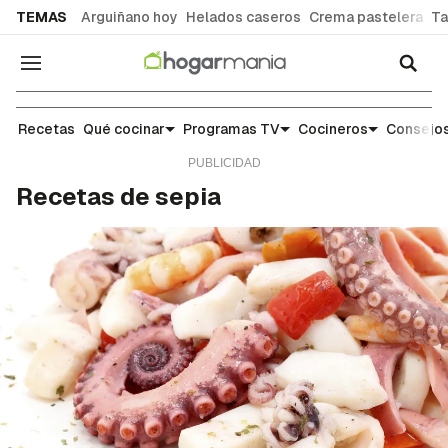
common.go-to-content
TEMAS
Arguiñano hoy
Helados caseros
Crema pastelera
Ta
Navegación
Recetas
Recetas
Qué cocinar
Programas TV
Cocineros
Consejos
Recetas de sepia