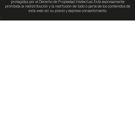
protegidas por el Derecho de Propiedad Intelectual. Está expresamente
prohibida la redistribución y la redifusión de todo o parte de los contenidos de
esta web sin su previo y expreso consentimiento.