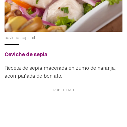
ceviche sepia xl
Guardar como favorito
Ceviche de sepia
Contenido enviado
Para poder guardar como favorito, primero has de
Receta de sepia macerada en zumo de naranja,
Gracias por suscribirte a nuestro boletín.
iniciar sesión con tu cuenta de Hogarmanía.
acompañada de boniato.
ACEPTAR
INICIAR SESIÓN
CANCELAR