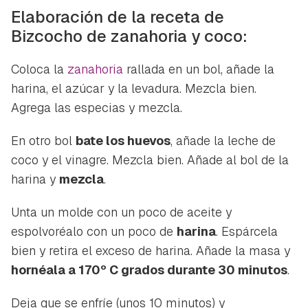
Elaboración de la receta de
Bizcocho de zanahoria y coco:
Guardar como favorito
Contenido enviado
Coloca la
zanahoria
rallada en un bol, añade la
Para poder guardar como favorito, primero has de
harina, el azúcar y la levadura. Mezcla bien.
Gracias por suscribirte a nuestro boletín.
iniciar sesión con tu cuenta de Hogarmanía.
Agrega las especias y mezcla.
ACEPTAR
INICIAR SESIÓN
CANCELAR
En otro bol
bate los huevos
, añade la leche de
coco y el vinagre. Mezcla bien. Añade al bol de la
harina y
mezcla
.
Unta un molde con un poco de aceite y
espolvoréalo con un poco de
harina
. Espárcela
bien y retira el exceso de harina. Añade la masa y
hornéala a 170º C grados durante 30 minutos
.
Deja que se enfríe (unos 10 minutos) y