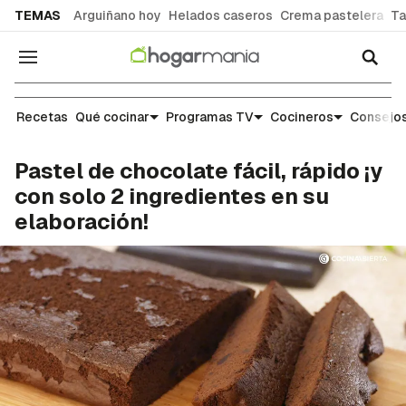
common.go-to-content
TEMAS
Arguiñano hoy
Helados caseros
Crema pastelera
Ta
Navegación
Recetas
Recetas
Qué cocinar
Programas TV
Cocineros
Consejos
Pastel de chocolate fácil, rápido ¡y
con solo 2 ingredientes en su
elaboración!