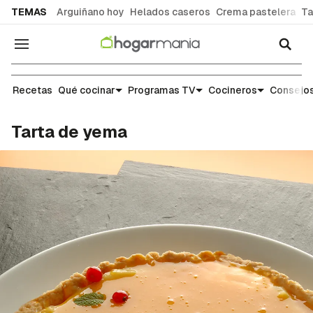
common.go-to-content
TEMAS
Arguiñano hoy
Helados caseros
Crema pastelera
Ta
Navegación
Recetas
Recetas
Qué cocinar
Programas TV
Cocineros
Consejos
Tarta de yema