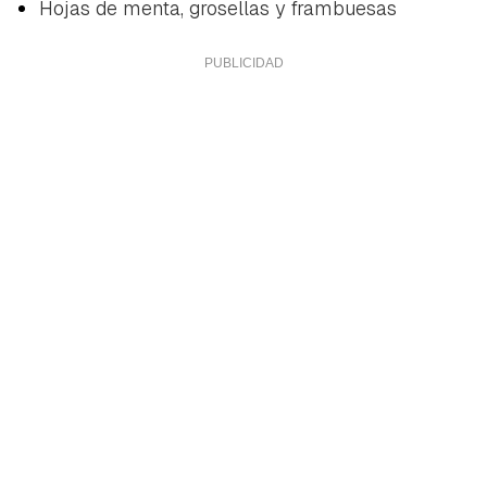
Hojas de menta, grosellas y frambuesas
Guardar como favorito
Contenido enviado
Para poder guardar como favorito, primero has de
Gracias por suscribirte a nuestro boletín.
iniciar sesión con tu cuenta de Hogarmanía.
ACEPTAR
INICIAR SESIÓN
CANCELAR