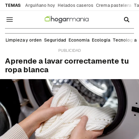
common.go-to-content
TEMAS
Arguiñano hoy
Helados caseros
Crema pastelera
Ta
Navegación
Ropa y tejidos
Limpieza y orden
Seguridad
Economía
Ecología
Tecnología
Aprende a lavar correctamente tu
ropa blanca