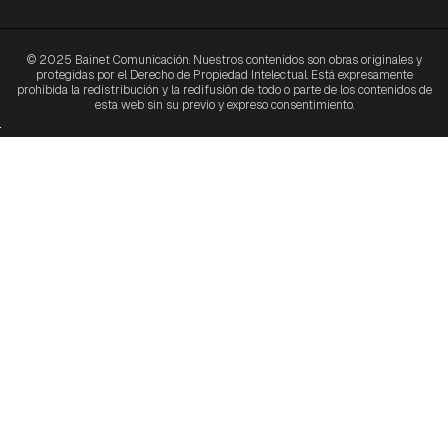
© 2025 Bainet Comunicación. Nuestros contenidos son obras originales y
protegidas por el Derecho de Propiedad Intelectual. Está expresamente
prohibida la redistribución y la redifusión de todo o parte de los contenidos de
esta web sin su previo y expreso consentimiento.