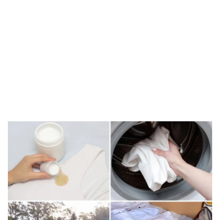
Guardar como favorito
Contenido enviado
Para poder guardar como favorito, primero has de
Gracias por suscribirte a nuestro boletín.
iniciar sesión con tu cuenta de Hogarmanía.
ACEPTAR
INICIAR SESIÓN
CANCELAR