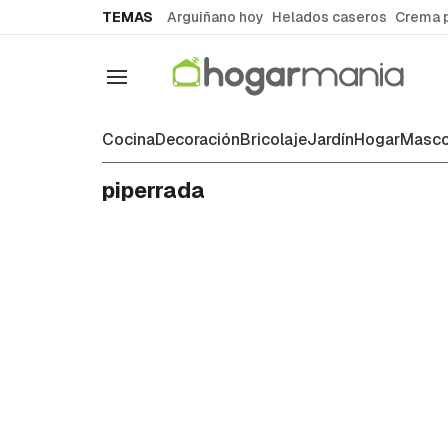
common.go-to-content
TEMAS
Arguiñano hoy
Helados caseros
Crema 
Navegación
Cocina
Decoración
Bricolaje
Jardín
Hogar
Masco
piperrada