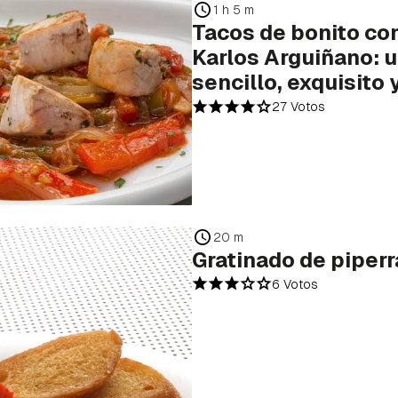
1 h 5 m
Tacos de bonito co
Karlos Arguiñano: u
sencillo, exquisito 
27 Votos
20 m
Gratinado de piper
6 Votos