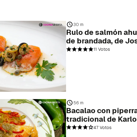
30 m
Rulo de salmón ah
de brandada, de Jo
11 Votos
56 m
Bacalao con piperra
tradicional de Karl
47 Votos