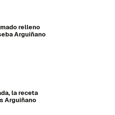
umado relleno
seba Arguiñano
da, la receta
os Arguiñano