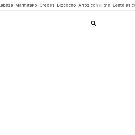
labaza
Marmitako
Crepes
Bizcocho
Arroz con leche
Lentejas c