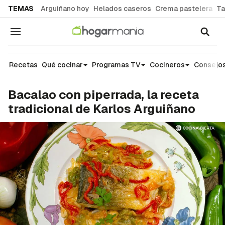
common.go-to-content
TEMAS
Arguiñano hoy
Helados caseros
Crema pastelera
Ta
Navegación
Recetas
Recetas
Qué cocinar
Programas TV
Cocineros
Consejos
Bacalao con piperrada, la receta
tradicional de Karlos Arguiñano