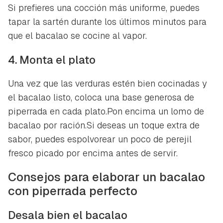
Si prefieres una cocción más uniforme, puedes
tapar la sartén durante los últimos minutos para
que el bacalao se cocine al vapor.
4. Monta el plato
Una vez que las verduras estén bien cocinadas y
el bacalao listo, coloca una base generosa de
piperrada en cada plato.Pon encima un lomo de
bacalao por ración.Si deseas un toque extra de
sabor, puedes espolvorear un poco de perejil
Guardar como favorito
fresco picado por encima antes de servir.
Contenido enviado
Para poder guardar como favorito, primero has de
Consejos para elaborar un bacalao
Gracias por suscribirte a nuestro boletín.
iniciar sesión con tu cuenta de Hogarmanía.
con piperrada perfecto
ACEPTAR
INICIAR SESIÓN
CANCELAR
Desala bien el bacalao