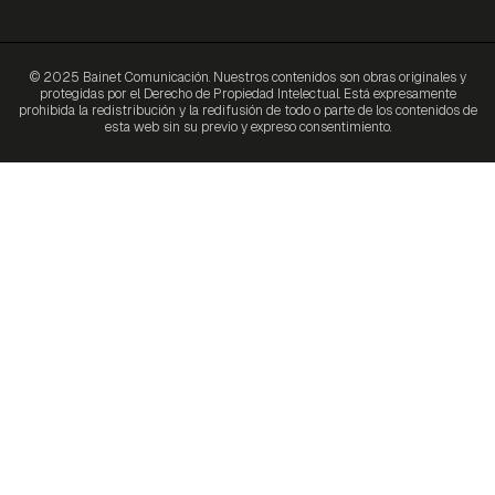
© 2025 Bainet Comunicación. Nuestros contenidos son obras originales y
protegidas por el Derecho de Propiedad Intelectual. Está expresamente
prohibida la redistribución y la redifusión de todo o parte de los contenidos de
esta web sin su previo y expreso consentimiento.