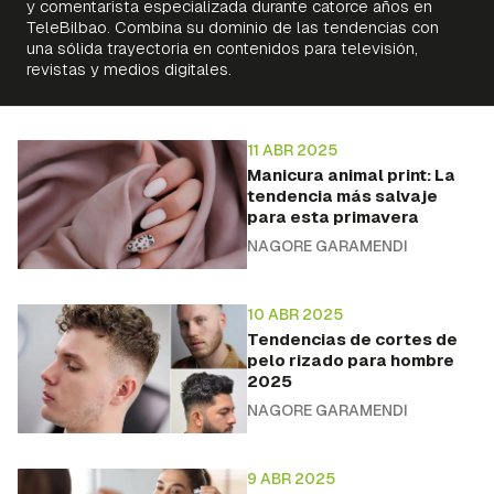
y comentarista especializada durante catorce años en
TeleBilbao. Combina su dominio de las tendencias con
una sólida trayectoria en contenidos para televisión,
revistas y medios digitales.
11 ABR 2025
Manicura animal print: La
tendencia más salvaje
para esta primavera
NAGORE GARAMENDI
10 ABR 2025
Tendencias de cortes de
pelo rizado para hombre
2025
NAGORE GARAMENDI
9 ABR 2025