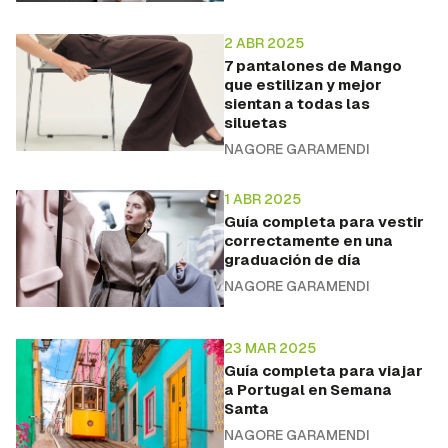
Guardar como favorito
2 ABR 2025
Para poder guardar como favorito, primero has de
7 pantalones de Mango
iniciar sesión con tu cuenta de Hogarmanía.
que estilizan y mejor
sientan a todas las
siluetas
INICIAR SESIÓN
CANCELAR
NAGORE GARAMENDI
1 ABR 2025
Guía completa para vestir
correctamente en una
graduación de día
NAGORE GARAMENDI
23 MAR 2025
Guía completa para viajar
a Portugal en Semana
Santa
NAGORE GARAMENDI