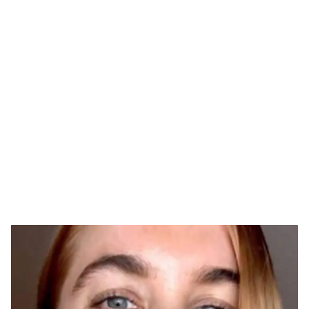
Guardar como favorito
Contenido enviado
Para poder guardar como favorito, primero has de
Gracias por suscribirte a nuestro boletín.
iniciar sesión con tu cuenta de Hogarmanía.
ACEPTAR
INICIAR SESIÓN
CANCELAR