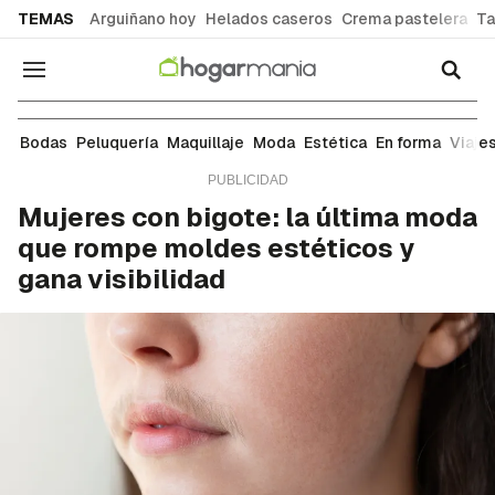
common.go-to-content
TEMAS
Arguiñano hoy
Helados caseros
Crema pastelera
Ta
Navegación
Estética
Bodas
Peluquería
Maquillaje
Moda
Estética
En forma
Viaje
Mujeres con bigote: la última moda
que rompe moldes estéticos y
gana visibilidad