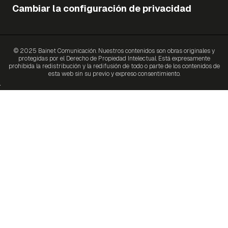
Cambiar la configuración de privacidad
© 2025 Bainet Comunicación. Nuestros contenidos son obras originales y
protegidas por el Derecho de Propiedad Intelectual. Está expresamente
prohibida la redistribución y la redifusión de todo o parte de los contenidos de
esta web sin su previo y expreso consentimiento.