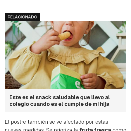
Guardar como favorito
Contenido enviado
RELACIONADO
Para poder guardar como favorito, primero has de
Gracias por suscribirte a nuestro boletín.
iniciar sesión con tu cuenta de Hogarmanía.
ACEPTAR
INICIAR SESIÓN
CANCELAR
Este es el snack saludable que llevo al
colegio cuando es el cumple de mi hija
El postre también se ve afectado por estas
nuevas medidas. Se prioriza la
fruta fresca
como