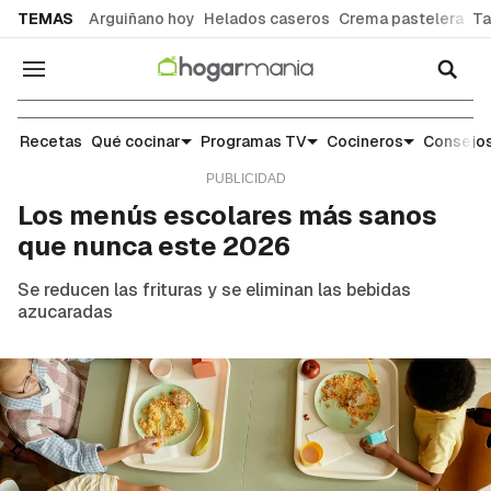
common.go-to-content
TEMAS
Arguiñano hoy
Helados caseros
Crema pastelera
Ta
Navegación
Noticias y tendencias gastronómicas
Recetas
Qué cocinar
Programas TV
Cocineros
Consejos
Los menús escolares más sanos
que nunca este 2026
Se reducen las frituras y se eliminan las bebidas
azucaradas