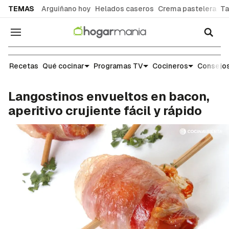
common.go-to-content
TEMAS
Arguiñano hoy
Helados caseros
Crema pastelera
Ta
Navegación
Recetas
Recetas
Qué cocinar
Programas TV
Cocineros
Consejos
Langostinos envueltos en bacon,
aperitivo crujiente fácil y rápido