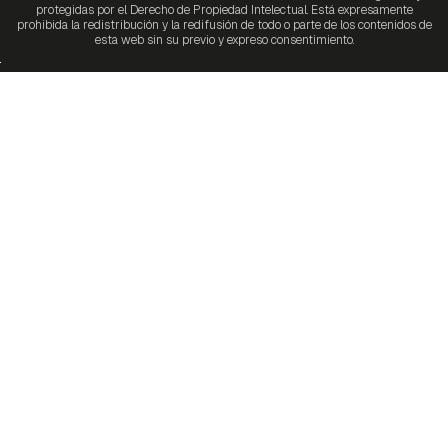
protegidas por el Derecho de Propiedad Intelectual. Está expresamente
prohibida la redistribución y la redifusión de todo o parte de los contenidos de
esta web sin su previo y expreso consentimiento.