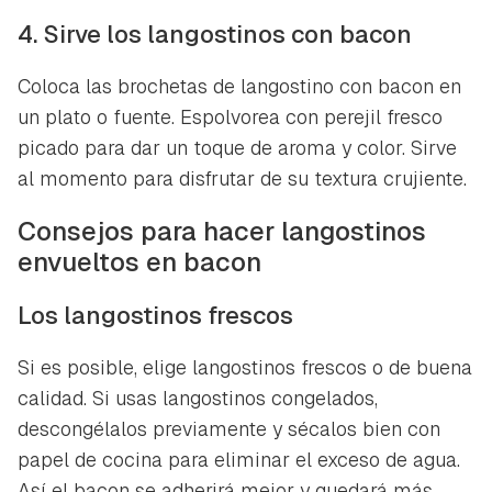
Para poder guardar como favorito, primero has de
Gracias por suscribirte a nuestro boletín.
4. Sirve los langostinos con bacon
iniciar sesión con tu cuenta de Hogarmanía.
ACEPTAR
Coloca las brochetas de langostino con bacon en
INICIAR SESIÓN
CANCELAR
un plato o fuente. Espolvorea con perejil fresco
picado para dar un toque de aroma y color. Sirve
al momento para disfrutar de su textura crujiente.
Consejos para hacer langostinos
envueltos en bacon
Los langostinos frescos
Si es posible, elige langostinos frescos o de buena
calidad. Si usas langostinos congelados,
descongélalos previamente y sécalos bien con
papel de cocina para eliminar el exceso de agua.
Así el bacon se adherirá mejor y quedará más