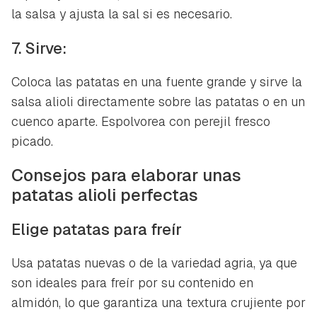
la salsa y ajusta la sal si es necesario.
7. Sirve:
Coloca las patatas en una fuente grande y sirve la
salsa alioli directamente sobre las patatas o en un
cuenco aparte. Espolvorea con perejil fresco
picado.
Guardar como favorito
Consejos para elaborar unas
Contenido enviado
patatas alioli perfectas
Para poder guardar como favorito, primero has de
Gracias por suscribirte a nuestro boletín.
iniciar sesión con tu cuenta de Hogarmanía.
Elige patatas para freír
ACEPTAR
INICIAR SESIÓN
CANCELAR
Usa patatas nuevas o de la variedad agria, ya que
son ideales para freír por su contenido en
almidón, lo que garantiza una textura crujiente por