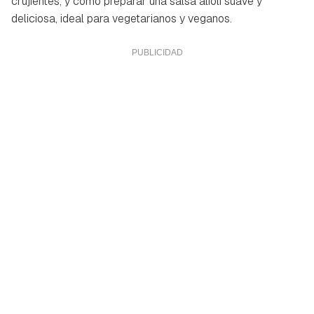
crujientes, y cómo preparar una salsa alioli suave y
deliciosa, ideal para vegetarianos y veganos.