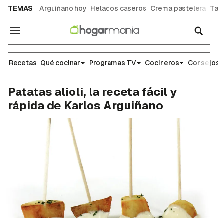
common.go-to-content
TEMAS
Arguiñano hoy
Helados caseros
Crema pastelera
Ta
Navegación
Recetas
Recetas
Qué cocinar
Programas TV
Cocineros
Consejos
Patatas alioli, la receta fácil y
rápida de Karlos Arguiñano