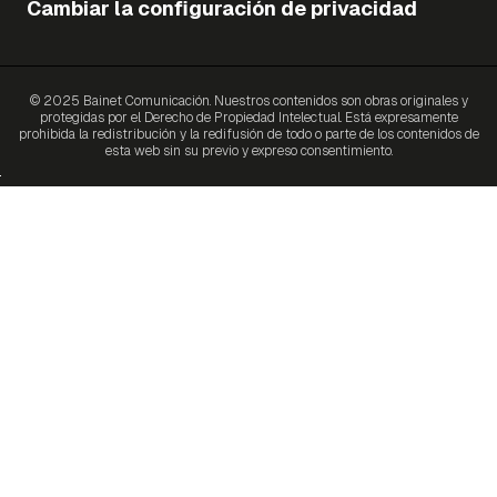
Cambiar la configuración de privacidad
© 2025 Bainet Comunicación. Nuestros contenidos son obras originales y
protegidas por el Derecho de Propiedad Intelectual. Está expresamente
prohibida la redistribución y la redifusión de todo o parte de los contenidos de
esta web sin su previo y expreso consentimiento.