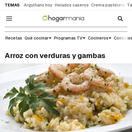
common.go-to-content
TEMAS
Arguiñano hoy
Helados caseros
Crema pastelera
Ta
Navegación
Recetas
Recetas
Qué cocinar
Programas TV
Cocineros
Consejos
Arroz con verduras y gambas