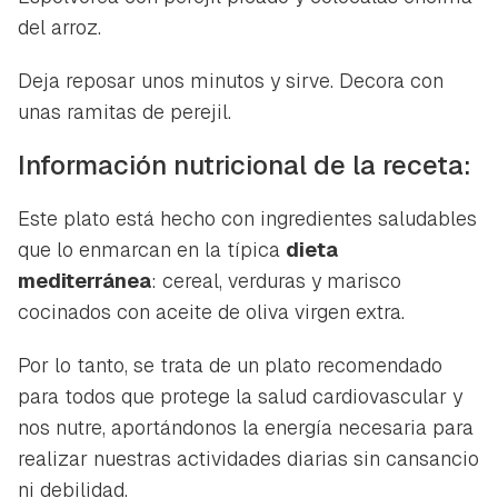
del arroz.
Deja reposar unos minutos y sirve. Decora con
unas ramitas de perejil.
Información nutricional de la receta:
Guardar como favorito
Contenido enviado
Este plato está hecho con ingredientes saludables
que lo enmarcan en la típica
dieta
Para poder guardar como favorito, primero has de
Gracias por suscribirte a nuestro boletín.
iniciar sesión con tu cuenta de Hogarmanía.
mediterránea
: cereal, verduras y marisco
cocinados con aceite de oliva virgen extra.
ACEPTAR
INICIAR SESIÓN
CANCELAR
Por lo tanto, se trata de un plato recomendado
para todos que protege la salud cardiovascular y
nos nutre, aportándonos la energía necesaria para
realizar nuestras actividades diarias sin cansancio
ni debilidad.