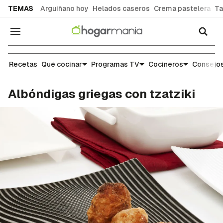
common.go-to-content
TEMAS
Arguiñano hoy
Helados caseros
Crema pastelera
Ta
Navegación
Recetas
Recetas
Qué cocinar
Programas TV
Cocineros
Consejos
Albóndigas griegas con tzatziki