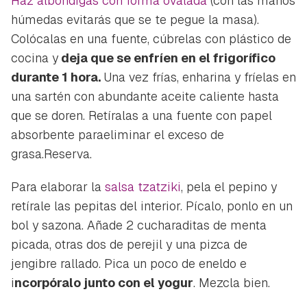
Haz albóndigas con forma ovalada
(con las manos
húmedas evitarás que se te pegue la masa).
Colócalas en una fuente, cúbrelas con plástico de
cocina y
deja que se enfríen en el frigorífico
durante 1 hora.
Una vez frías, enharina y fríelas en
una sartén con abundante aceite caliente hasta
que se doren. Retíralas a una fuente con papel
absorbente paraeliminar el exceso de
grasa.Reserva.
Para elaborar la
salsa tzatziki
, pela el pepino y
retírale las pepitas del interior. Pícalo, ponlo en un
bol y sazona. Añade 2 cucharaditas de menta
picada, otras dos de perejil y una pizca de
jengibre rallado. Pica un poco de eneldo e
i
ncorpóralo junto con el yogur
. Mezcla bien.