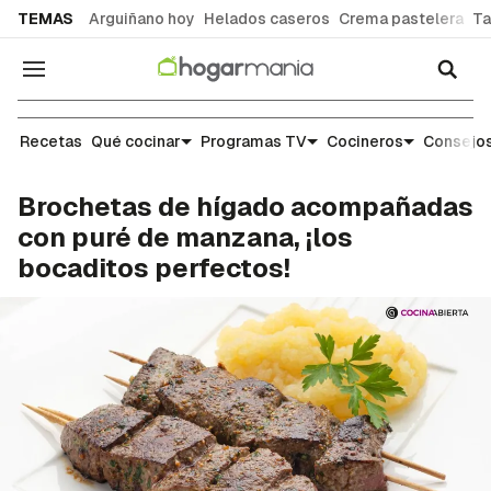
common.go-to-content
TEMAS
Arguiñano hoy
Helados caseros
Crema pastelera
Ta
Navegación
Recetas
Recetas
Qué cocinar
Programas TV
Cocineros
Consejos
Brochetas de hígado acompañadas
con puré de manzana, ¡los
bocaditos perfectos!